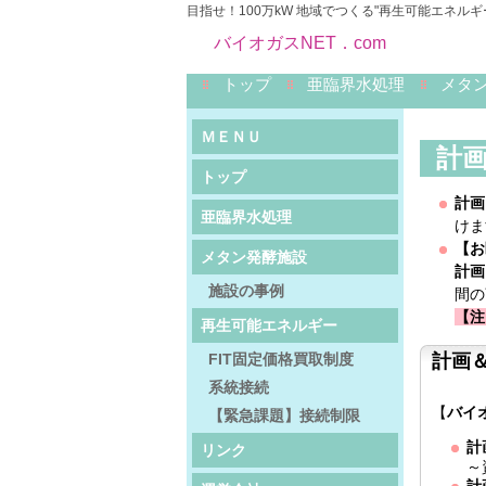
目指せ！100万kW 地域でつくる"再生可能エネルギ
バイオガスNET．com
トップ
亜臨界水処理
メタ
ＭＥＮＵ
計画
トップ
計画
亜臨界水処理
けま
【お
メタン発酵施設
計画
施設の事例
間の
【注
再生可能エネルギー
FIT固定価格買取制度
計画＆
系統接続
【
バイ
【緊急課題】接続制限
計
リンク
～