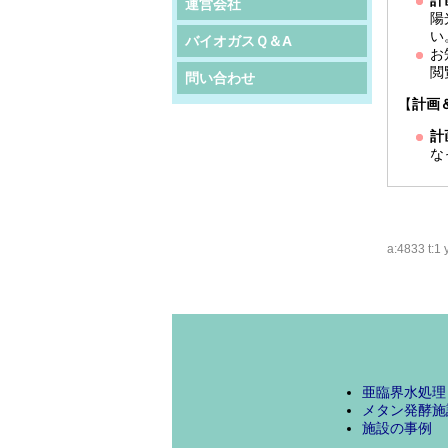
計
運営会社
陽
い
バイオガスＱ＆A
お
閲
問い合わせ
【
計画＆
計
な
a:4833 t:1 
亜臨界水処理
メタン発酵施
施設の事例