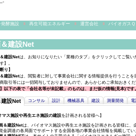
ー"
ン発酵施設
再生可能エネルギー
運営会社
バイオガスＱ
＆建設Net
＆建設Net
は、お知りになりたい「業種のタブ」をクリックしてご覧い
す】。
断り】
＆建設Net
は、閲覧者に対して事業会社に関する情報提供を行うことを
商取引等には一切関与しておりませんので、あらかじめご承知おきくだ
】以下の表で「会社名等が未記載」のものは、まだ仮の情報(見本)です
建設Net
コンサル
設計
機械器具
建設
測量開発
電
オマス施設や再生エネ施設の建設
を計画される皆様へ】
画＆建設Net
は、バイオマス施設や再生エネ施設を計画される皆様に、
資金調達の各局面でサポートする全国各地の事業会社情報を掲載してい