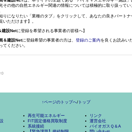
画＆建設NET
は、本サイトの主題である「バイオマスエネルギー施設」
光その他の自然エネルギー関連の情報については積極的に取り扱ってい
。
知りになりたい「業種のタブ」をクリックして、あなたの良きパートナ
覧いただけます】。
建設Net
に登録を希望される事業者の皆様へ】
画＆建設Net
に登録希望の事業者の方は、
登録のご案内
を良くお読みい
ってください。
y:0
↑ページのトップへ
/
トップ
再生可能エネルギー
リンク
設
FIT固定価格買取制度
運営会社
系統接続
バイオガスＱ＆A
【緊急課題】接続制限
問い合わせ