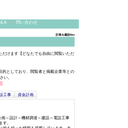
＆A
問い合わせ
計画＆建設Net
ただけます【どなたでも自由に閲覧いただ
目的としており、閲覧者と掲載企業等との
さい。
。
設工事
資金計画
企画～設計～機材調達～建設～電設工事
ます。