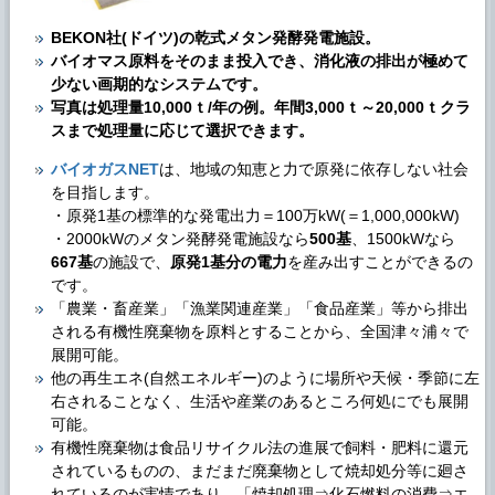
BEKON社(ドイツ)の乾式メタン発酵発電施設。
バイオマス原料をそのまま投入でき、消化液の排出が極めて
少ない画期的なシステムです。
写真は処理量10,000ｔ/年の例。年間3,000ｔ～20,000ｔクラ
スまで処理量に応じて選択できます。
バイオガスNET
は、地域の知恵と力で原発に依存しない社会
を目指します。
・原発1基の標準的な発電出力＝100万kW(＝1,000,000kW)
・2000kWのメタン発酵発電施設なら
500基
、1500kWなら
667基
の施設で、
原発1基分の電力
を産み出すことができるの
です。
「農業・畜産業」「漁業関連産業」「食品産業」等から排出
される有機性廃棄物を原料とすることから、全国津々浦々で
展開可能。
他の再生エネ(自然エネルギー)のように場所や天候・季節に左
右されることなく、生活や産業のあるところ何処にでも展開
可能。
有機性廃棄物は食品リサイクル法の進展で飼料・肥料に還元
されているものの、まだまだ廃棄物として焼却処分等に廻さ
れているのが実情であり、「焼却処理⇒化石燃料の消費⇒エ