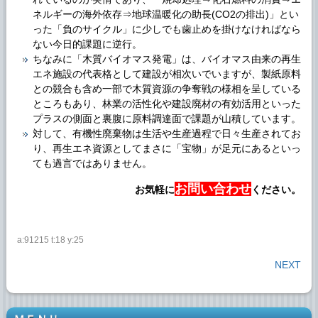
ネルギーの海外依存⇒地球温暖化の助長(CO2の排出)」とい
った「負のサイクル」に少しでも歯止めを掛けなければなら
ない今日的課題に逆行。
ちなみに「木質バイオマス発電」は、バイオマス由来の再生
エネ施設の代表格として建設が相次いでいますが、製紙原料
との競合も含め一部で木質資源の争奪戦の様相を呈している
ところもあり、林業の活性化や建設廃材の有効活用といった
プラスの側面と裏腹に原料調達面で課題が山積しています。
対して、有機性廃棄物は生活や生産過程で日々生産されてお
り、再生エネ資源としてまさに「宝物」が足元にあるといっ
ても過言ではありません。
お問い合わせ
お気軽に
ください。
a:91215 t:18 y:25
NEXT