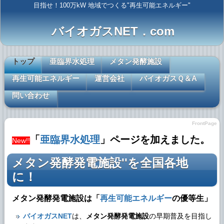
目指せ！100万kW 地域でつくる"再生可能エネルギー"
バイオガスNET．com
トップ
亜臨界水処理
メタン発酵施設
再生可能エネルギー
運営会社
バイオガスＱ＆A
問い合わせ
FrontPage
「
亜臨界水処理
」ページを加えました。
New!!
メタン発酵発電施設''を全国各地
に！
メタン発酵発電施設
は「
再生可能エネルギー
の優等生」
バイオガスNET
は、
メタン発酵発電施設
の早期普及を目指し