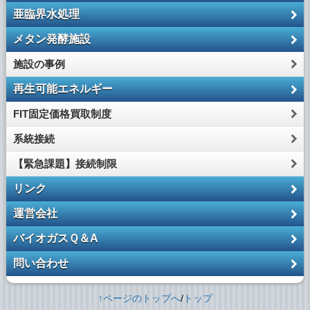
亜臨界水処理
メタン発酵施設
施設の事例
再生可能エネルギー
FIT固定価格買取制度
系統接続
【緊急課題】接続制限
リンク
運営会社
バイオガスＱ＆A
問い合わせ
↑ページのトップへ
/
トップ