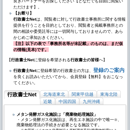
良きパートナーをお探しください【どなたでも自由に閲覧い
ただけます】。
【お断り】
行政書士Net
は、閲覧者に対して行政書士事務所に関する情報
提供を行うことを目的としており、閲覧者と掲載事務所との
間の相談や委受託等には一切関与しておりませんので、あら
かじめご承知おきください。
【注】以下の表で「事務所名等が未記載」のものは、まだ仮
の情報(見本)です。
【
行政書士Net
に登録を希望される
行政書士の皆様
へ】
登録のご案内
行政書士Net
に登録希望の行政書士の方は、
を良くお読みいただいてから、会員登録【無料】をおこなっ
てください。
行政書士Net
北海道東北
関東甲信越
東海北陸
近畿
中国四国
九州沖縄
メタン発酵ガス化施設
は
「廃棄物処理施設」
・メタン発酵ガス化施設は、再生エネ施設の中で唯一
、
※
廃棄物処理法の手続きが必要となる施設です。