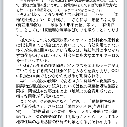
※木質等バイオマス発電施設も原料調達手段(廃棄物処理)によっ
ては同様の適用を受けますが、発電燃料として有価取引(買取方式)
を行っており適用外となっているケースがほとんどです。
・それに比べ、メタン発酵ガス化施設は、「汚泥」、「動
植物性残さ」や「厨芥残さ」、さらには「動物のふん尿
(畜産排泄物)」、「動物系固形不要物」等々、「有価取
引」としては到底無理な廃棄物ばかりを扱うことになりま
す。
・従来からこれらの廃棄物系バイオマスは飼料化や肥料化
に利活用される場合はまだ良いとして、有効利用できない
多くが焼却に回されるという現状は、焼却施設に少なから
ず負荷を掛けるばかりか、社会的に多大なエネルギーロス
を生じさせている。
・いわば厄介者の廃棄物系バイオマスをエネルギーに変え
ていこうとする試みは社会的にも大きな意義があり、CO2
の削減効果面でも少なからぬ効果が期待される。
・再生エネ施設の優等生であるメタン発酵ガス化施設も、
廃棄物処理施設の手続きにおいては他の廃棄物処理施設と
同様、関係法令対応はもとより地域との合意形成など、
様々な困難が予想されます。
・ましてや、その原料となる「汚泥」、「動植物性残さ」
や「厨芥残さ」、さらには「動物のふん尿(畜産排泄
物)」、「動物系固形不要物」等々、メタン発酵ガス化施
設には不可欠の廃棄物ばかりを扱うことから、ともすると
地域住民の忌避感情の格好の対象となるおそれがある…。