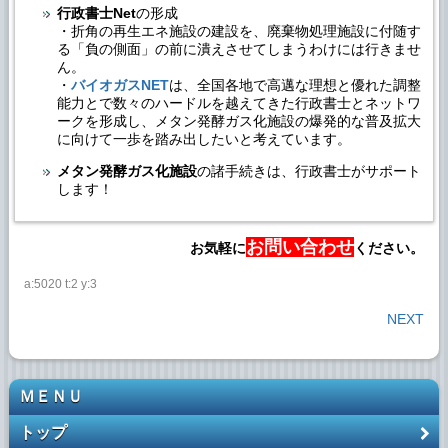
行政書士Net
の形成
・折角の再生エネ施設の建設を、廃棄物処理施設に付随す
る「負の側面」の前に潰えさせてしまうわけには行きませ
ん。
・
バイオガスNET
は、全国各地で高邁な理想と優れた調整
能力とで数々のハードルを越えてきた行政書士とネットワ
ークを形成し、メタン発酵ガス化施設の爆発的な普及拡大
に向けて一歩を踏み出したいと考えています。
メタン発酵ガス化施設
の諸手続きは、行政書士がサポート
します！
お問い合わせ
お気軽に
ください。
a:5020 t:2 y:3
NEXT
ＭＥＮＵ
トップ