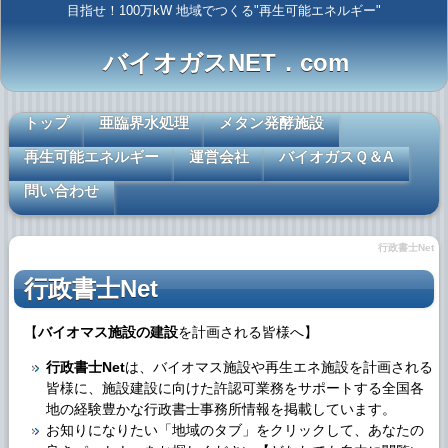
目指せ！100万kW 地域でつくる"再生可能エネルギー"
バイオガスNET．com
トップ
亜臨界水処理
メタン発酵施設
再生可能エネルギー
運営会社
バイオガスＱ＆A
問い合わせ
行政書士Net
行政書士Net
【
バイオマス施設の建設
を計画される皆様へ】
行政書士Net
は、バイオマス施設や再生エネ施設を計画される
皆様に、施設建設に向けた許認可業務をサポートする全国各
地の経験豊かな行政書士事務所情報を掲載しています。
お知りになりたい「地域のタブ」をクリックして、あなたの